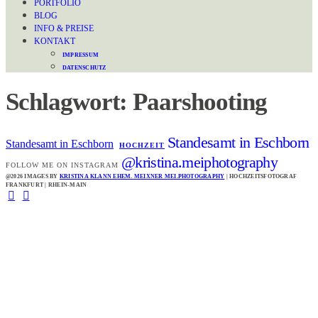
PORTFOLIO
BLOG
INFO & PREISE
KONTAKT
IMPRESSUM
DATENSCHUTZ
Schlagwort: Paarshooting
Standesamt in Eschborn
Standesamt in Eschborn
HOCHZEIT
@kristina.meiphotography
FOLLOW ME ON INSTAGRAM
@2026 IMAGES BY
KRISTINA KLANN EHEM. MEIXNER MEI.PHOTOGRAPHY
| HOCHZEITSFOTOGRAF
FRANKFURT | RHEIN-MAIN